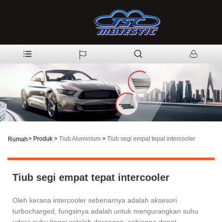
>
Produk
>
Tiub Aluminium
>
Tiub segi empat tepat intercooler
Rumah
Tiub segi empat tepat intercooler
Oleh kerana intercooler sebenarnya adalah aksesori
turbocharged, fungsinya adalah untuk mengurangkan suhu
udara suhu tinggi setelah dorongan, sehingga dapat